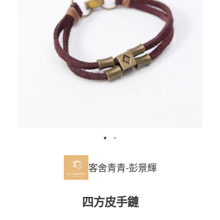
客舍青青-彭景輝
四方皮手鏈