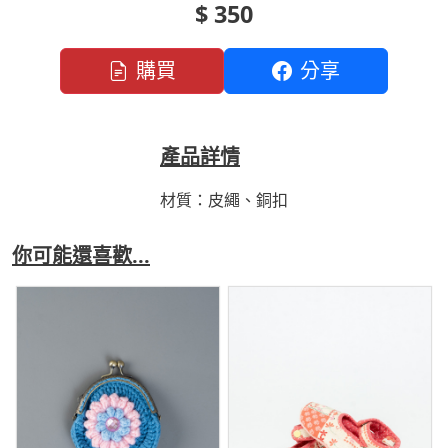
$ 350
購買
分享
產品詳情
材質：皮繩、銅扣
你可能還喜歡...