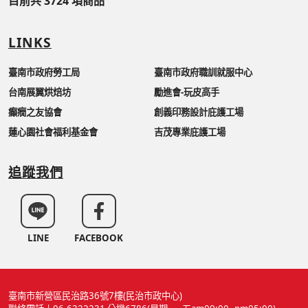
目前共 3724 項商品
LINKS
臺南市政府勞工局
臺南市政府職訓就服中心
台南展翼烘焙坊
勵進會-玩皮高手
癲癇之友協會
創義印務設計庇護工場
蓮心園社會福利基金會
吉茂專業庇護工場
追蹤我們
LINE
FACEBOOK
臺南市新營區民治路36號7樓(民治市政中心)