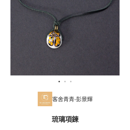
客舍青青-彭景輝
琉璃項鍊