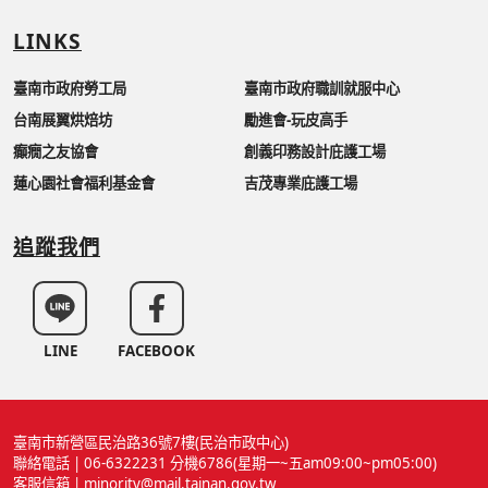
LINKS
臺南市政府勞工局
臺南市政府職訓就服中心
台南展翼烘焙坊
勵進會-玩皮高手
癲癇之友協會
創義印務設計庇護工場
蓮心園社會福利基金會
吉茂專業庇護工場
追蹤我們
LINE
FACEBOOK
臺南市新營區民治路36號7樓(民治市政中心)
聯絡電話 | 06-6322231 分機6786(星期一~五am09:00~pm05:00)
客服信箱 | minority@mail.tainan.gov.tw