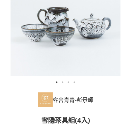
客舍青青-彭景輝
雪隱茶具組(4入)