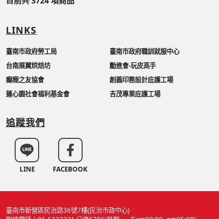
目前共 3724 項商品
LINKS
臺南市政府勞工局
臺南市政府職訓就服中心
台南展翼烘焙坊
勵進會-玩皮高手
癲癇之友協會
創義印務設計庇護工場
蓮心園社會福利基金會
吉茂專業庇護工場
追蹤我們
LINE
FACEBOOK
臺南市新營區民治路36號7樓(民治市政中心)