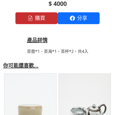
$ 4000
購買
分享
產品詳情
茶壺*1、茶海*1、茶杯*2，共4入
你可能還喜歡...