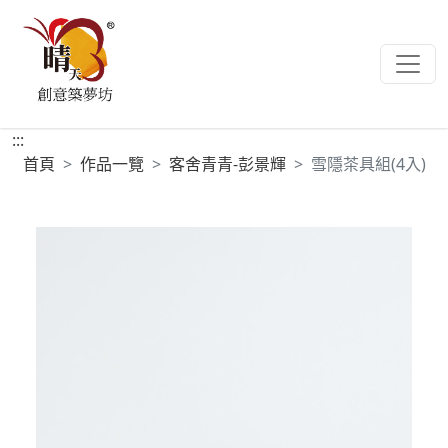
:::
首頁
作品一覽
客舍青青-彭景輝
雪隱茶具組(4入)