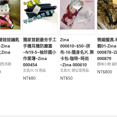
屋娃娃鑰匙
獨家首創最夯手工
Zina
微縮擬真-
~Zina
手機耳機防塵塞
000610~$50~拼
蝦01-Zina
;Zina
~N19-5~袖珍國小
布-10-隨身名片.票
000878~Z
7
作業簿~Zina
卡包-咖啡~時尚
000879
 個性吊飾
趣味小物 袖
000454
~Zina 000610
文具3C 3C用品
文具3C 辦公室用品
0
NT$800
NT$80
NT$50