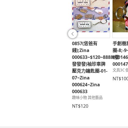
往前
創時尚閃亮典雅
獨家首創手工最夯
0857(恁爸有
手創樹
~人物~Zina
創意手機吊飾Q1-
錢);Zina
圈-8;-9
100
2~新娘Zina
000633~$120~8888(發
000146
3C 辦公室用品
000289
發發發)袖珍車牌
00014
文具3C 個性吊飾
文具3C
壓克力鑰匙圈-01-
250
07~Zina
NT$188
NT$10
000624~Zina
000633
趣味小物 其他藝品
NT$120