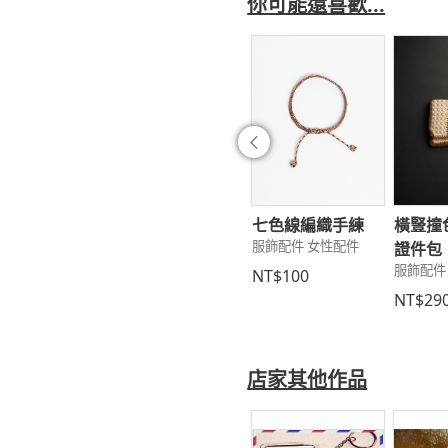
你可能還喜歡...
往前
織短夾
星空鑰匙包
七色線編織手練
橫豎撞
配件 女性配件
服飾配件 女性配件
服飾配件 女性配件
證件包
服飾配件
2,500
NT$690
NT$100
NT$29
店家其他作品