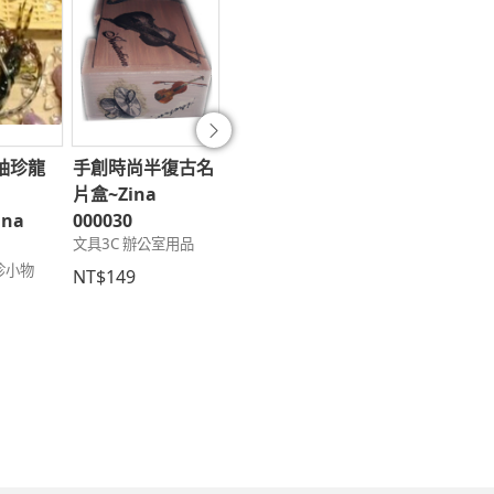
往後
袖珍龍
手創時尚半復古名
獨家販售手工五公
時尚手工防塵
片盒~Zina
分寫實版最夯馬卡
飾-頭鑽-10~Z
ina
000030
龍公仔-五O-7~五
000199
文具3C 辦公室用品
文具3C 3C用品
O-17~Zina
珍小物
000409~Zina
NT$149
NT$149
000419
文具3C 個性吊飾
NT$130