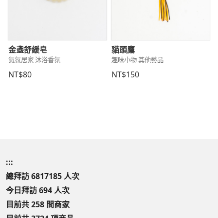
金盞舒緩皂
貓頭鷹
氣氛居家 沐浴香氛
趣味小物 其他藝品
NT$80
NT$150
:::
總拜訪 6817185 人次
今日拜訪 694 人次
目前共 258 間商家