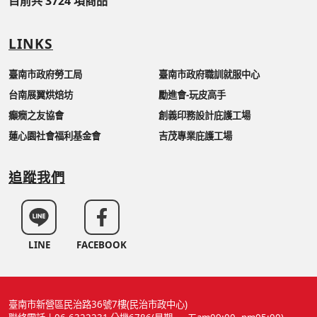
目前共 3724 項商品
LINKS
臺南市政府勞工局
臺南市政府職訓就服中心
台南展翼烘焙坊
勵進會-玩皮高手
癲癇之友協會
創義印務設計庇護工場
蓮心園社會福利基金會
吉茂專業庇護工場
追蹤我們
LINE
FACEBOOK
臺南市新營區民治路36號7樓(民治市政中心)