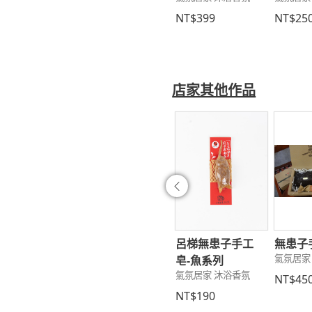
150
NT$150
NT$399
NT$25
店家其他作品
往前
患子心形皂
無患子臺灣造型手
呂梯無患子手工
無患子
居家 沐浴香氛
氣氛居家
工皂
皂-魚系列
氣氛居家 沐浴香氛
氣氛居家 沐浴香氛
150
NT$45
NT$150
NT$190