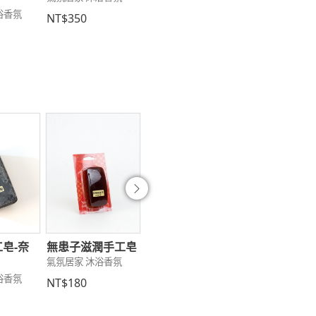
浴香氛
NT$350
NT$50
NT$350
往後
皂-奈
無患子滋潤手工皂
無患子美白潔面乳
幸福兔無患子
氣氛居家 沐浴香氛
氣氛居家 美妝用品
趣味小物 袖珍小
浴香氛
NT$180
NT$350
NT$200