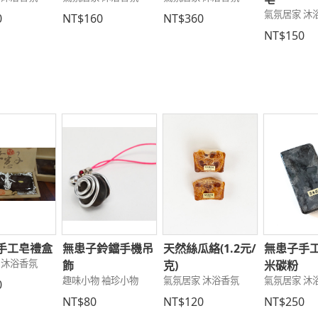
氣氛居家 沐
0
NT$160
NT$360
NT$150
手工皂禮盒
無患子鈴鐺手機吊
天然絲瓜絡(1.2元/
無患子手工
 沐浴香氛
飾
克)
米碳粉
趣味小物 袖珍小物
氣氛居家 沐浴香氛
氣氛居家 沐
0
NT$80
NT$120
NT$250