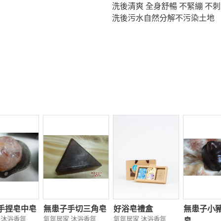
洗後清爽 全身舒暢 不緊繃 不
洗後污水自然分解不污染土地
手捏皂中皂
無患子手切三角皂
好浴皂禮盒
無患子小
 沐浴香氛
氣氛居家 沐浴香氛
氣氛居家 沐浴香氛
皂