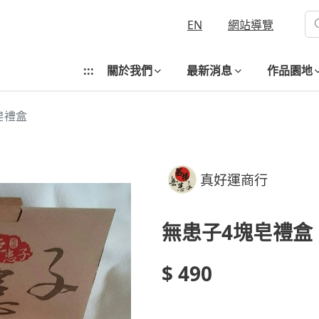
EN
網站導覽
:::
關於我們
最新消息
作品園地
皂禮盒
真好運商行
無患子4塊皂禮盒
$ 490