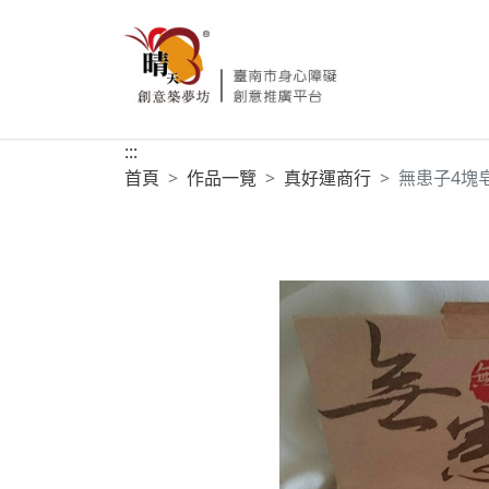
:::
首頁
作品一覽
真好運商行
無患子4塊