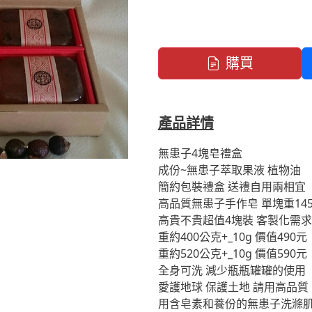
購買
產品詳情
無患子4塊皂禮盒
成份~無患子萃取果液 植物油
簡約包裝禮盒 送禮自用兩相宜
高品質無患子手作皂 單塊重145
高貴不貴超值4塊裝 客製化需
重約400公克+_10g 價值490元
重約520公克+_10g 價值590元
全身可洗 減少瓶瓶罐罐的使用
愛護地球 保護土地 請用高品質
用含皂素和養份的無患子洗滌