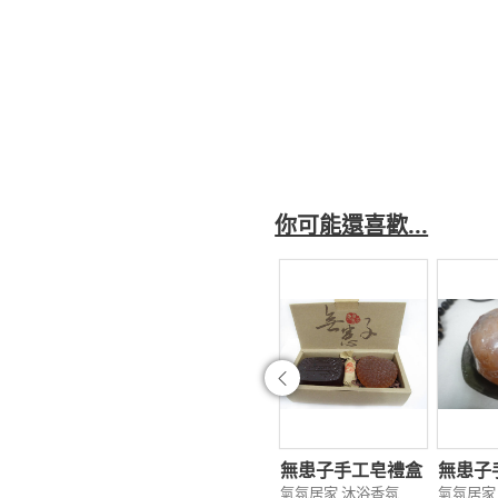
你可能還喜歡...
往前
患子柿柿如意皂
香香皂系列-檀香
無患子手工皂禮盒
無患子
居家 沐浴香氛
氣氛居家 沐浴香氛
氣氛居家 沐浴香氛
氣氛居家