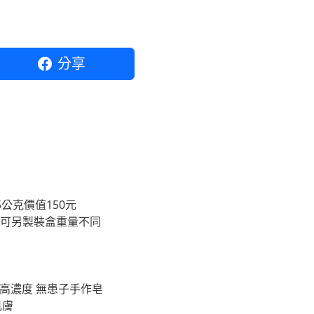
分享
公克價值150元
求可另製裝盒重量不同
 高濃度 無患子手作皂
肌膚