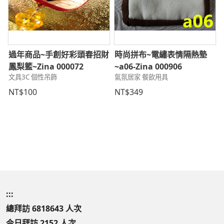
物
過年商品~手創好彩頭春招財
時尚拼布~電繡表情隔熱墊
鳳梨籃~Zina 000072
~a06-Zina 000906
文具3C 個性吊飾
氣氛居家 餐飲用具
NT$100
NT$349
:::
總拜訪 6818643 人次
今日拜訪 2152 人次