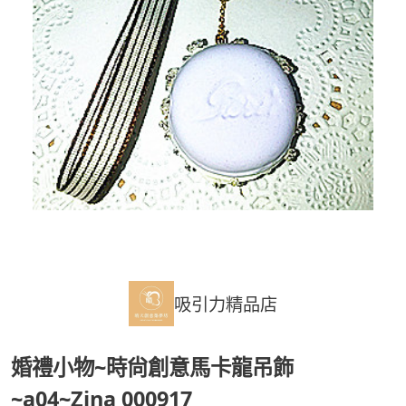
吸引力精品店
婚禮小物~時尙創意馬卡龍吊飾
~a04~Zina 000917