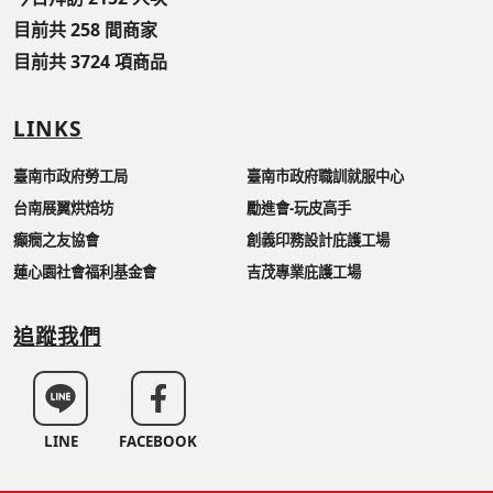
目前共 258 間商家
目前共 3724 項商品
LINKS
臺南市政府勞工局
臺南市政府職訓就服中心
台南展翼烘焙坊
勵進會-玩皮高手
癲癇之友協會
創義印務設計庇護工場
蓮心園社會福利基金會
吉茂專業庇護工場
追蹤我們
LINE
FACEBOOK