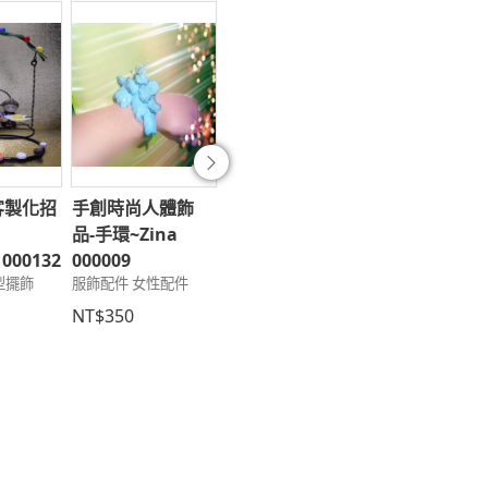
往後
客製化招
手創時尚人體飾
時尚手工防塵塞吊
拼布-22-手機
品-手環~Zina
飾-頭鑽56~玫瑰金
繩)~加大加長
 000132
000009
加流蘇~Zina
黃C~內加厚綿
型擺飾
服飾配件 女性配件
000732
芒玫瑰4-3)~Z
文具3C 3C用品
000622
NT$350
文具3C 3C用品
NT$290
NT$290