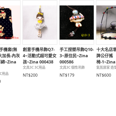
-手機套(無
創意手機吊飾Q7-
手工捏塑吊飾Q10-
十大名店
大加長-內灰
4~活動式超可愛女
3~原住民~Zina
牌公仔搖
綿~Zina
孩~Zina 000438
000586
椅-1~Zina
文具3C 3C用品
文具3C 個性吊飾
氣氛居家 造
5
3C用品
NT$200
NT$179
NT$600
0