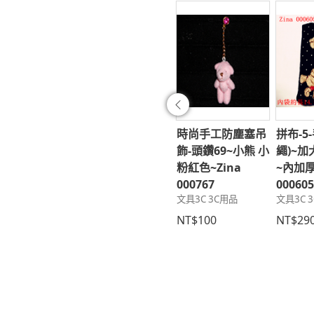
往前
珍微縮擬真精緻
時尚手工防塵塞吊
時尚手工防塵塞吊
拼布-5
鮮~小卷-01-
飾-頭鑽57~鑽珠珠
飾-頭鑽69~小熊 小
繩)~加
05~Zina
加流蘇~Zina
粉紅色~Zina
~內加厚
762~Zina
000733
000767
00060
文具3C 3C用品
文具3C 3C用品
文具3C 
763;Zina
812~Zina
NT$390
NT$100
NT$29
814
居家 造型擺飾
60