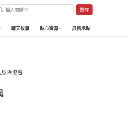
搜尋
晴天故事
貼心資源
展售地點
光身障協會
風