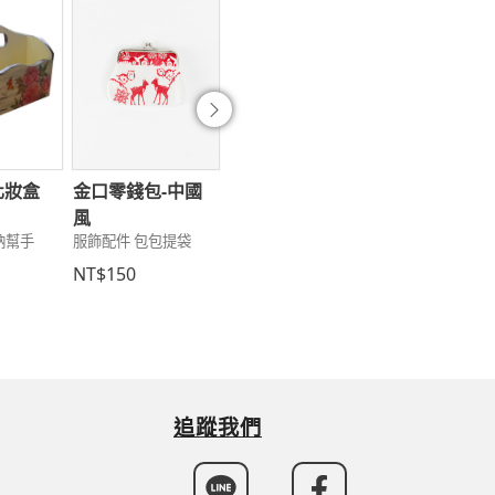
往後
化妝盒
金口零錢包-中國
黑曜玫瑰麻料手提
埃及風情手提
風
袋 需訂製
訂製
納幫手
服飾配件 包包提袋
服飾配件 包包提袋
服飾配件 包包提
NT$150
NT$500
NT$500
追蹤我們