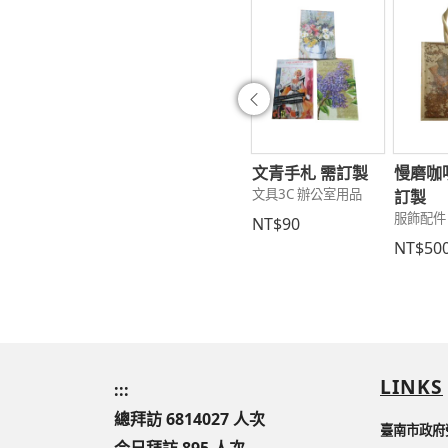
往前
甜心-蝶古巴
雙色玫瑰-蝶谷巴
文青手札 需訂製
慢磨咖
文具3C 辦公室用品
紙袋(需訂製)
特棉麻貴婦包
訂製
居家 餐飲用具
服飾配件 包包提袋
服飾配件
NT$90
250
NT$350
NT$50
LINKS
:::
總拜訪 6814027 人次
臺南市政府