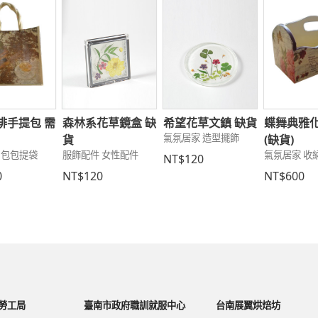
啡手提包 需
森林系花草鏡盒 缺
希望花草文鎮 缺貨
蝶舞典雅
氣氛居家 造型擺飾
貨
(缺貨)
 包包提袋
服飾配件 女性配件
氣氛居家 收
NT$120
0
NT$120
NT$600
勞工局
臺南市政府職訓就服中心
台南展翼烘焙坊