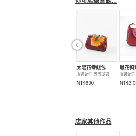
你可能還喜歡...
往前
拼布~加大長
花染工具桶
太陽花零錢包
雕花斜
服飾配件 包包提袋
服飾配件 包包提袋
服飾配件
~Zina
867
NT$1,000
NT$800
NT$3,0
配件 包包提袋
690
店家其他作品