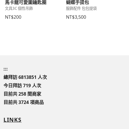
馬卡龍可愛圖鑰匙圈
蝴蝶手提包
文具3C 個性吊飾
服飾配件 包包提袋
NT$200
NT$3,500
:::
總拜訪 6813851 人次
今日拜訪 719 人次
目前共 258 間商家
目前共 3724 項商品
LINKS