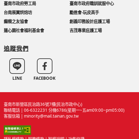
臺南市政府勞工局
臺南市政府職訓就服中心
台南展翼烘焙坊
勵進會-玩皮高手
癲癇之友協會
創義印務設計庇護工場
蓮心園社會福利基金會
吉茂專業庇護工場
追蹤我們
LINE
FACEBOOK
臺南市新營區民治路36號7樓(民治市政中心)
聯絡電話 | 06-6322231 分機6786(星期一~五am09:00~pm05:00)
客服信箱 | minority@mail.tainan.gov.tw