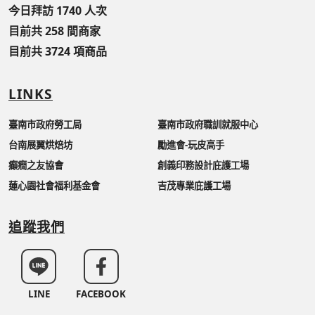
今日拜訪 1740 人次
目前共 258 間商家
目前共 3724 項商品
LINKS
臺南市政府勞工局
臺南市政府職訓就服中心
台南展翼烘焙坊
勵進會-玩皮高手
癲癇之友協會
創義印務設計庇護工場
蓮心園社會福利基金會
吉茂專業庇護工場
追蹤我們
LINE
FACEBOOK