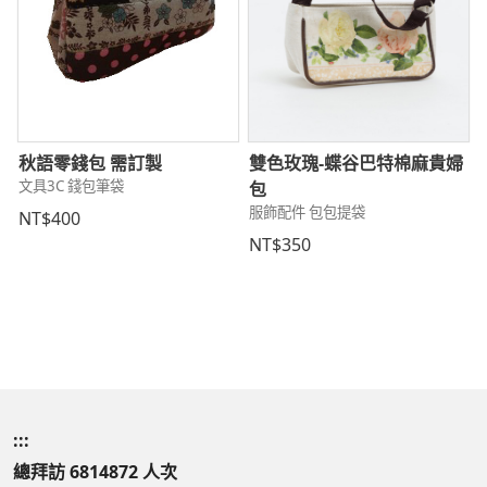
背
秋語零錢包 需訂製
雙色玫瑰-蝶谷巴特棉麻貴婦
文具3C 錢包筆袋
包
服飾配件 包包提袋
NT$400
NT$350
:::
總拜訪 6814872 人次