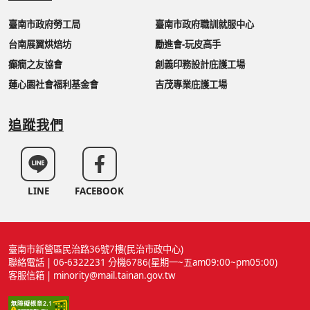
臺南市政府勞工局
臺南市政府職訓就服中心
台南展翼烘焙坊
勵進會-玩皮高手
癲癇之友協會
創義印務設計庇護工場
蓮心園社會福利基金會
吉茂專業庇護工場
追蹤我們
LINE
FACEBOOK
臺南市新營區民治路36號7樓(民治市政中心)
聯絡電話 | 06-6322231 分機6786(星期一~五am09:00~pm05:00)
客服信箱 | minority@mail.tainan.gov.tw