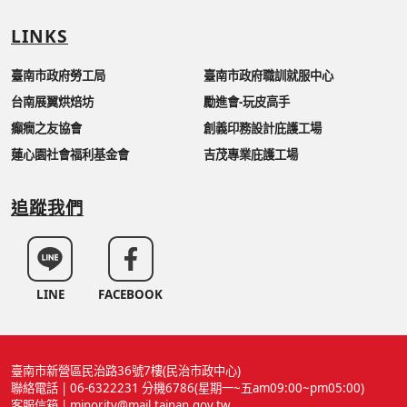
LINKS
臺南市政府勞工局
臺南市政府職訓就服中心
台南展翼烘焙坊
勵進會-玩皮高手
癲癇之友協會
創義印務設計庇護工場
蓮心園社會福利基金會
吉茂專業庇護工場
追蹤我們
LINE
FACEBOOK
臺南市新營區民治路36號7樓(民治市政中心)
聯絡電話 | 06-6322231 分機6786(星期一~五am09:00~pm05:00)
客服信箱 | minority@mail.tainan.gov.tw