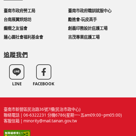
臺南市政府勞工局
臺南市政府職訓就服中心
台南展翼烘焙坊
勵進會-玩皮高手
癲癇之友協會
創義印務設計庇護工場
蓮心園社會福利基金會
吉茂專業庇護工場
追蹤我們
LINE
FACEBOOK
臺南市新營區民治路36號7樓(民治市政中心)
聯絡電話 | 06-6322231 分機6786(星期一~五am09:00~pm05:00)
客服信箱 | minority@mail.tainan.gov.tw