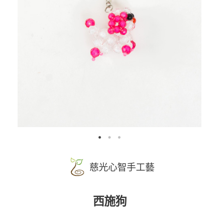
慈光心智手工藝
西施狗