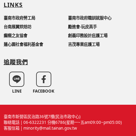
LINKS
臺南市政府勞工局
臺南市政府職訓就服中心
台南展翼烘焙坊
勵進會-玩皮高手
癲癇之友協會
創義印務設計庇護工場
蓮心園社會福利基金會
吉茂專業庇護工場
追蹤我們
LINE
FACEBOOK
臺南市新營區民治路36號7樓(民治市政中心)
聯絡電話 | 06-6322231 分機6786(星期一~五am09:00~pm05:00)
客服信箱 | minority@mail.tainan.gov.tw