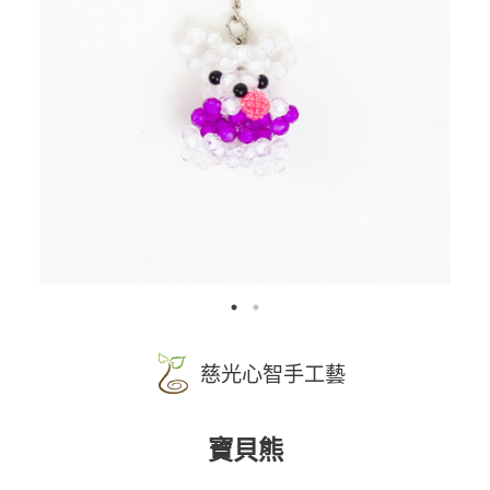
慈光心智手工藝
寶貝熊