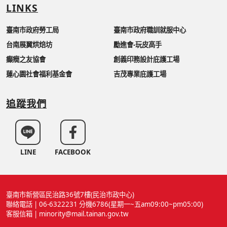
LINKS
臺南市政府勞工局
臺南市政府職訓就服中心
台南展翼烘焙坊
勵進會-玩皮高手
癲癇之友協會
創義印務設計庇護工場
蓮心園社會福利基金會
吉茂專業庇護工場
追蹤我們
LINE
FACEBOOK
臺南市新營區民治路36號7樓(民治市政中心)
聯絡電話 | 06-6322231 分機6786(星期一~五am09:00~pm05:00)
客服信箱 | minority@mail.tainan.gov.tw