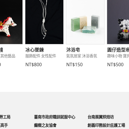
錢
冰心墜鍊
沐浴皂
圓仔造型
 其他藝品
服飾配件 女性配件
氣氛居家 沐浴香氛
趣味小物 寶
0
NT$800
NT$150
NT$500
勞工局
臺南市政府職訓就服中心
台南展翼烘焙坊
皮高手
癲癇之友協會
創義印務設計庇護工場