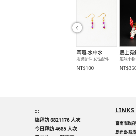
往前
-水珠凌波
劍獅
耳環-水中水
馬上有
配件 女性配件
文具3C 個性吊飾
服飾配件 女性配件
趣味小物
250
NT$200
NT$100
NT$35
LINKS
:::
總拜訪 6821176 人次
臺南市政府
今日拜訪 4685 人次
勵進會-玩