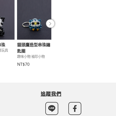
往後
串珠
貓頭鷹造型串珠鑰
十字架
小兔子
貝玩具
文具3C 個性吊飾
趣味小物 袖珍小
匙圈
趣味小物 袖珍小物
NT$100
NT$100
NT$70
追蹤我們