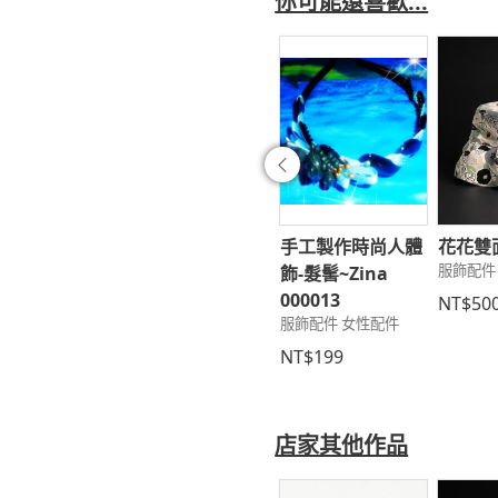
你可能還喜歡...
往前
機手拿包
編織短夾
手工製作時尚人體
花花雙
配件 女性配件
服飾配件 女性配件
服飾配件
飾-髮髺~Zina
000013
350
NT$2,500
NT$50
服飾配件 女性配件
NT$199
店家其他作品