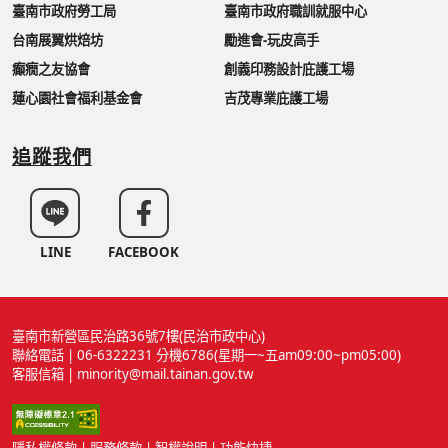
臺南市政府勞工局
臺南市政府職訓就服中心
台南展翼烘焙坊
勵進會-玩皮高手
癲癇之友協會
創義印務設計庇護工場
蓮心園社會福利基金會
吉茂專業庇護工場
追蹤我們
LINE
FACEBOOK
臺南市新營區民治路36號7樓(民治市政中心)
聯絡電話 | 06-6322231 分機6786(星期一~五am09:00~pm05:00)
客服信箱 | minority@mail.tainan.gov.tw