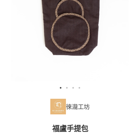
徠瀧工坊
福盧手提包