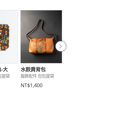
往後
-大
水餃肩背包
蝶古巴特-聖誕快
繽紛世界零錢
包提袋
服飾配件 包包提袋
樂水壺袋(促銷價
包
服飾配件 包包提
189)
NT$1,400
服飾配件 包包提袋
NT$290
NT$189