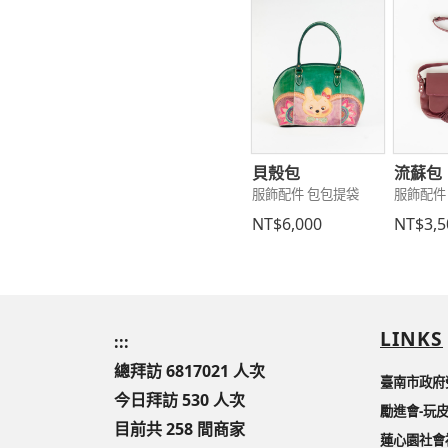
貝殼包
流蘇包
服飾配件 包包提袋
服飾配件
NT$6,000
NT$3,5
LINKS
:::
總拜訪 6817021 人次
臺南市政府
今日拜訪 530 人次
勵進會-玩
目前共 258 間商家
蓮心園社會