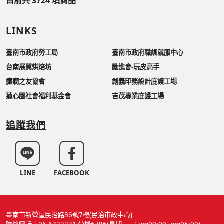
目前共 3724 項商品
LINKS
臺南市政府勞工局
臺南市政府職訓就服中心
台南展翼烘焙坊
勵進會-玩皮高手
癲癇之友協會
創義印務設計庇護工場
蓮心園社會福利基金會
吉茂專業庇護工場
追蹤我們
LINE
FACEBOOK
臺南市新營區民治路36號7樓(民治市政中心)