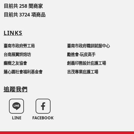
目前共 258 間商家
目前共 3724 項商品
LINKS
臺南市政府勞工局
臺南市政府職訓就服中心
台南展翼烘焙坊
勵進會-玩皮高手
癲癇之友協會
創義印務設計庇護工場
蓮心園社會福利基金會
吉茂專業庇護工場
追蹤我們
LINE
FACEBOOK