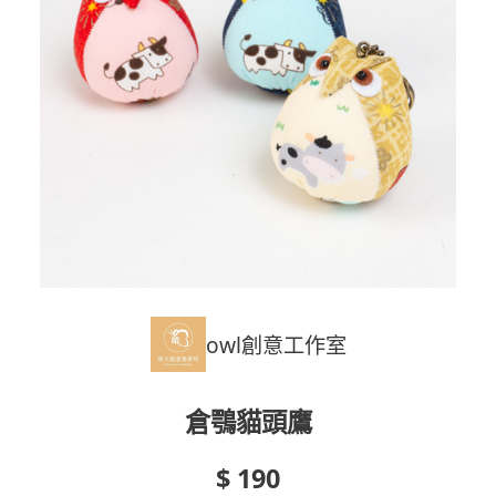
owl創意工作室
倉鶚貓頭鷹
$ 190