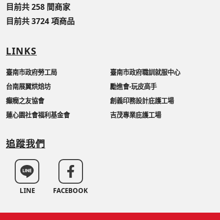
目前共 258 間商家
目前共 3724 項商品
LINKS
臺南市政府勞工局
臺南市政府職訓就服中心
台南展翼烘焙坊
勵進會-玩皮高手
癲癇之友協會
創義印務設計庇護工場
蓮心園社會福利基金會
吉茂專業庇護工場
追蹤我們
LINE
FACEBOOK