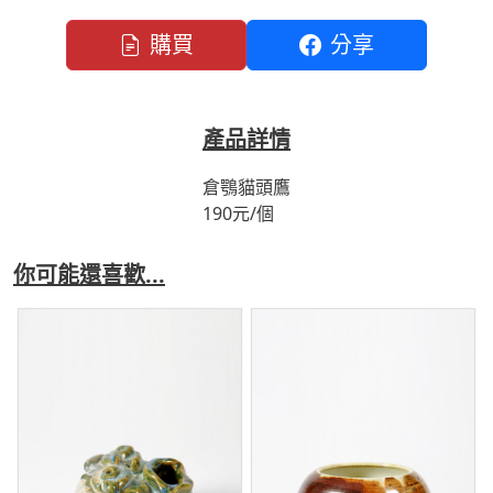
購買
分享
產品詳情
倉鶚貓頭鷹
190元/個
你可能還喜歡...