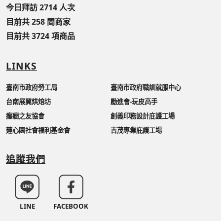
今日拜訪 2714 人次
目前共 258 間商家
目前共 3724 項商品
LINKS
臺南市政府勞工局
臺南市政府職訓就服中心
台南展翼烘焙坊
勵進會-玩皮高手
癲癇之友協會
創義印務設計庇護工場
蓮心園社會福利基金會
吉茂專業庇護工場
追蹤我們
LINE
FACEBOOK