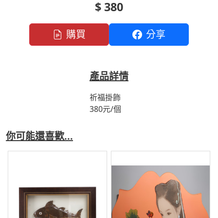
$ 380
購買
分享
產品詳情
祈福掛飾
380元/個
你可能還喜歡...