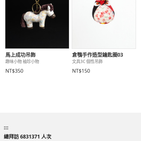
馬上成功吊飾
倉鶚手作造型鑰匙圈03
趣味小物 袖珍小物
文具3C 個性吊飾
NT$350
NT$150
:::
總拜訪 6831371 人次