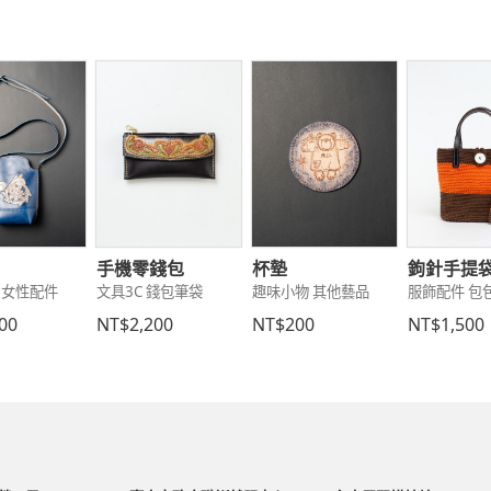
手機零錢包
杯墊
鉤針手提
 女性配件
文具3C 錢包筆袋
趣味小物 其他藝品
服飾配件 包
00
NT$2,200
NT$200
NT$1,500