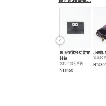
你可能還喜歡...
往前
質手機包
三折中長夾
黑面琵鷺多功能零
小四扣
3C 錢包筆袋
文具3C 錢包筆袋
文具3C
錢包
文具3C 錢包筆袋
1,200
NT$2,400
NT$80
NT$450