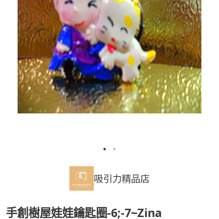
吸引力精品店
手創樹屋娃娃鑰匙圈-6;-7~Zina