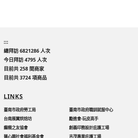
:::
總拜訪 6821286 人次
今日拜訪 4795 人次
目前共 258 間商家
目前共 3724 項商品
LINKS
臺南市政府勞工局
臺南市政府職訓就服中心
台南展翼烘焙坊
勵進會-玩皮高手
癲癇之友協會
創義印務設計庇護工場
蓮心園社會福利基金會
吉茂專業庇護工場