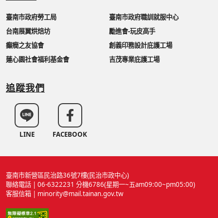
臺南市政府勞工局
臺南市政府職訓就服中心
台南展翼烘焙坊
勵進會-玩皮高手
癲癇之友協會
創義印務設計庇護工場
蓮心園社會福利基金會
吉茂專業庇護工場
追蹤我們
LINE
FACEBOOK
臺南市新營區民治路36號7樓(民治市政中心)
聯絡電話 | 06-6322231 分機6786(星期一~五am09:00~pm05:00)
客服信箱 | minority@mail.tainan.gov.tw