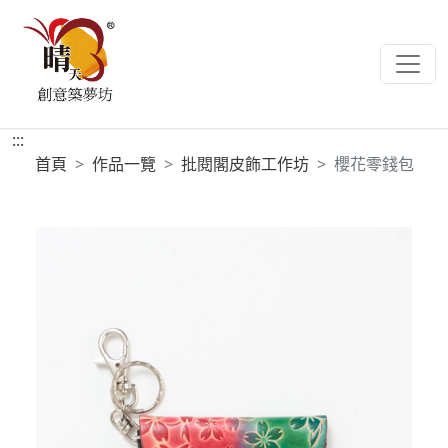
:::
首頁
作品一覽
批閱閣皮飾工作坊
櫻花零錢包