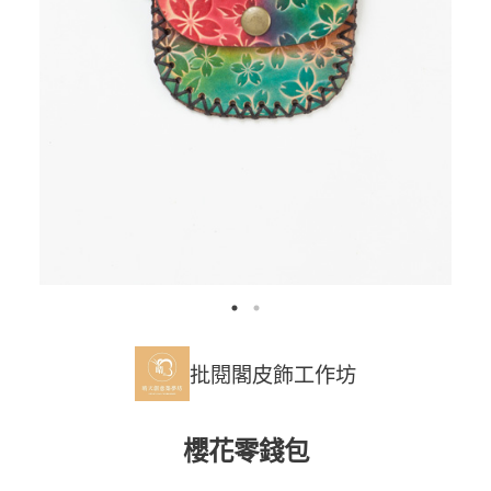
批閱閣皮飾工作坊
櫻花零錢包