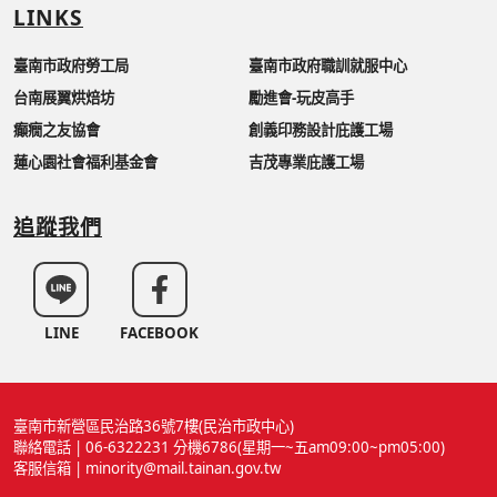
LINKS
臺南市政府勞工局
臺南市政府職訓就服中心
台南展翼烘焙坊
勵進會-玩皮高手
癲癇之友協會
創義印務設計庇護工場
蓮心園社會福利基金會
吉茂專業庇護工場
追蹤我們
LINE
FACEBOOK
臺南市新營區民治路36號7樓(民治市政中心)
聯絡電話 | 06-6322231 分機6786(星期一~五am09:00~pm05:00)
客服信箱 | minority@mail.tainan.gov.tw