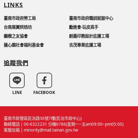
LINKS
臺南市政府勞工局
臺南市政府職訓就服中心
台南展翼烘焙坊
勵進會-玩皮高手
癲癇之友協會
創義印務設計庇護工場
蓮心園社會福利基金會
吉茂專業庇護工場
追蹤我們
LINE
FACEBOOK
臺南市新營區民治路36號7樓(民治市政中心)
聯絡電話 | 06-6322231 分機6786(星期一~五am09:00~pm05:00)
客服信箱 | minority@mail.tainan.gov.tw