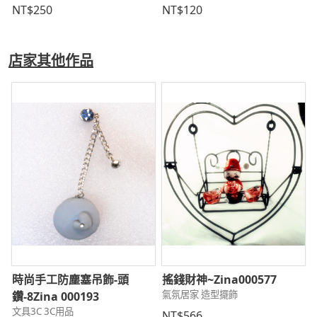
NT$250
NT$120
店家其他作品
民
時尚手工防塵塞吊飾-頭
搖錢財神~Zina000577
氣氛居家 造型擺飾
鑽-8Zina 000193
文具3C 3C用品
NT$566