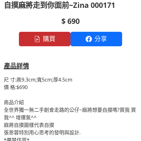
自摸麻將走到你面前~Zina 000171
$ 690
購買
分享
產品詳情
尺 寸:高9.3cm;寬5cm;厚4.5cm
價 格:$690
商品介紹
全世界獨一無二手創會走路的公仔~麻將想要自摸嗎?買我 買
我^^ 增運氣^^
麻將自摸圖樣代表自摸
張恩蓉特別用心思考的發明與設計.
*嚴禁仿冒*