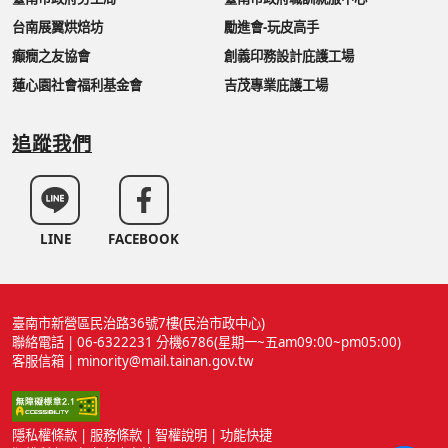
台南展翼烘焙坊
勵進會-玩皮高手
癲癇之友協會
創義印務設計庇護工場
蓮心園社會福利基金會
吉茂專業庇護工場
追蹤我們
LINE
FACEBOOK
臺南市新營區民治路36號7樓(民治市政中心)
聯絡電話 | 06-6322231 分機6786(星期一~五am09:00~pm05:00)
客服信箱 | minority@mail.tainan.gov.tw
隱私權條款
|
服務條款
|
智權說明
|
功能快捷