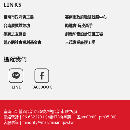
LINKS
臺南市政府勞工局
臺南市政府職訓就服中心
台南展翼烘焙坊
勵進會-玩皮高手
癲癇之友協會
創義印務設計庇護工場
蓮心園社會福利基金會
吉茂專業庇護工場
追蹤我們
LINE
FACEBOOK
臺南市新營區民治路36號7樓(民治市政中心)
聯絡電話 | 06-6322231 分機6786(星期一~五am09:00~pm05:00)
客服信箱 | minority@mail.tainan.gov.tw