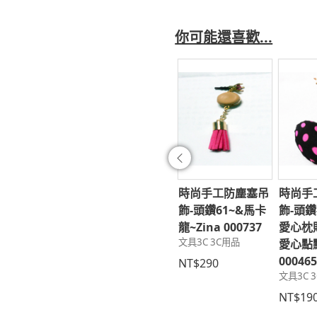
你可能還喜歡...
往前
家首創最夯手工
時尚拼布~電腦包
時尚手工防塵塞吊
時尚手
機耳機防塵塞
04~Zina 000857
飾-頭鑽61~&馬卡
飾-頭鑽
文具3C 3C用品
5-1~可愛酷蜜
龍~Zina 000737
愛心枕
文具3C 3C用品
藍色>~Zina
愛心點點
NT$470
180
00046
NT$290
C 3C用品
文具3C 
99
NT$19