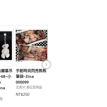
防塵塞吊
手創時尚閃亮熊熊
獨家首創最夯手工
婚禮小物~時
往後
~68~小
筆袋~Zina
手機耳機防塵塞
鑽馬卡龍吊飾
a
000099
~N19-5~袖珍國小
~a01~
文具3C 辦公室用品
ina
作業簿~Zina
Zina000907
趣味小物 婚禮小
000454
NT$250
用品
文具3C 3C用品
NT$220
NT$80