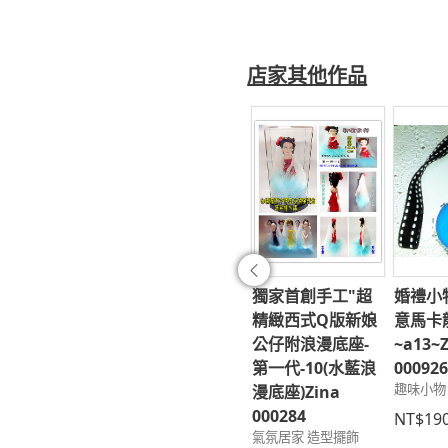
店家其他作品
家首創最夯手工
手創3D立體掛牌~
獨家首創手工"超
婚禮小
往前
機耳機防塵塞
新郎新娘之情人節
精緻西式Q版新娘
意馬卡
1-1~袖珍金元
快樂~華康流隸
公仔附浪漫底座-
~a13~
ina
字-3~Zina 000106
第一代-10(水藍浪
00092
氣氛居家 造型擺飾
趣味小物
174;Zina
漫底座)Zina
319~Zina
000284
NT$600
NT$19
氣氛居家 造型擺飾
328;Zina