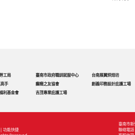
勞工局
臺南市政府職訓就服中心
台南展翼烘焙坊
皮高手
癲癇之友協會
創義印務設計庇護工場
福利基金會
吉茂專業庇護工場
臺南市新
|
功能快捷
聯絡電話 |