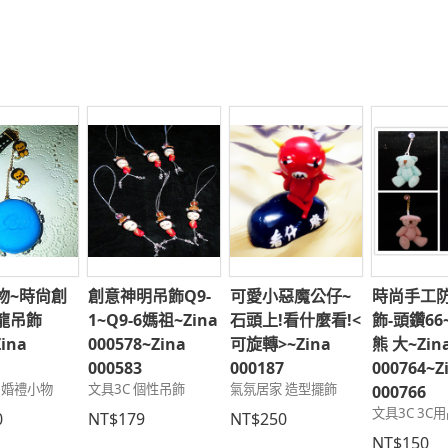
物~時尙創
創意神明吊飾Q9-
可愛小惡魔公仔~
時尚手工
龍吊飾
1~Q9-6媽祖~Zina
石頭上!看什麼看!<
飾-頭鑽66
Zina
000578~Zina
可旋轉>~Zina
熊 大~Zin
6
000583
000187
000764~Z
 婚禮小物
文具3C 個性吊飾
氣氛居家 造型擺飾
000766
文具3C 3C
0
NT$179
NT$250
NT$150