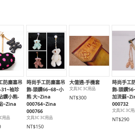
工防塵塞吊
時尚手工防塵塞吊
大億通-手機套
時尚手工
文具3C 3C用品
-31~袖珍
飾-頭鑽66~68~小
飾-頭鑽5
貼鑽小熊-
熊 大~Zina
加流蘇~Zi
NT$300
~Zina
000764~Zina
000732
文具3C 3C
5
000766
3C用品
文具3C 3C用品
NT$290
0
NT$150