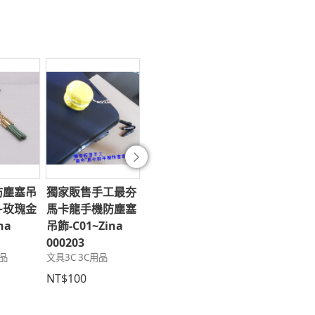
往後
防塵塞吊
獨家販售手工最夯
包粽
獨家首創最夯
文具3C 3C用品
6~玫瑰金
馬卡龍手機防塵塞
手機耳機防塵
na
吊飾-C01~Zina
~N14-2~人
NT$300
000203
美女-Zina 00
用品
文具3C 3C用品
文具3C 3C用品
NT$100
NT$99