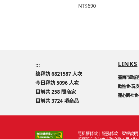
319~Zina
NT$690
446
C 3C用品
39
LINKS
:::
總拜訪 6821587 人次
臺南市政府
今日拜訪 5096 人次
勵進會-玩
目前共 258 間商家
蓮心園社會
目前共 3724 項商品
隱私權條款
|
服務條款
|
智權說明