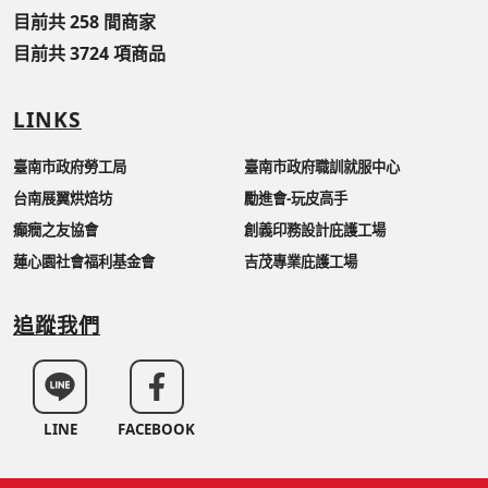
目前共 258 間商家
目前共 3724 項商品
LINKS
臺南市政府勞工局
臺南市政府職訓就服中心
台南展翼烘焙坊
勵進會-玩皮高手
癲癇之友協會
創義印務設計庇護工場
蓮心園社會福利基金會
吉茂專業庇護工場
追蹤我們
LINE
FACEBOOK