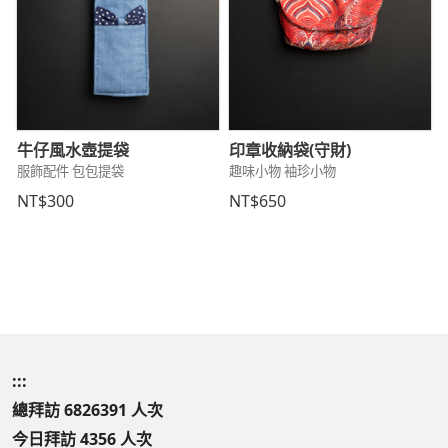
牛仔風水壺提袋
印章收納袋(守財)
服飾配件 包包提袋
趣味小物 袖珍小物
NT$300
NT$650
:::
總拜訪 6826391 人次
今日拜訪 4356 人次