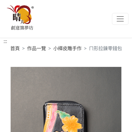
:::
首頁
作品一覽
小樺皮雕手作
ㄇ形拉鍊零錢包