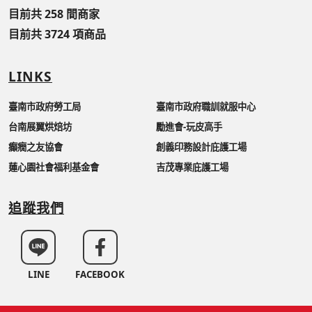
目前共 258 間商家
目前共 3724 項商品
LINKS
臺南市政府勞工局
臺南市政府職訓就服中心
台南展翼烘焙坊
勵進會-玩皮高手
癲癇之友協會
創義印務設計庇護工場
蓮心園社會福利基金會
吉茂專業庇護工場
追蹤我們
LINE
FACEBOOK