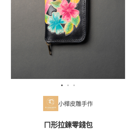
小樺皮雕手作
ㄇ形拉鍊零錢包