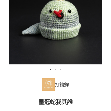
打鉤鉤
皇冠蛇我其誰