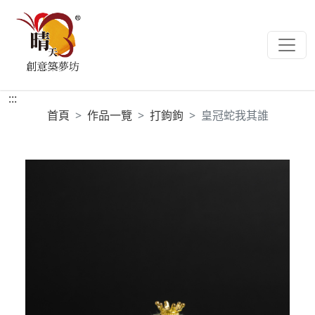
:::
首頁
作品一覽
打鉤鉤
皇冠蛇我其誰