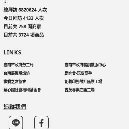
:::
總拜訪 6820624 人次
今日拜訪 4133 人次
目前共 258 間商家
目前共 3724 項商品
LINKS
臺南市政府勞工局
臺南市政府職訓就服中心
台南展翼烘焙坊
勵進會-玩皮高手
癲癇之友協會
創義印務設計庇護工場
蓮心園社會福利基金會
吉茂專業庇護工場
追蹤我們