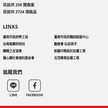
目前共 258 間商家
目前共 3724 項商品
LINKS
臺南市政府勞工局
臺南市政府職訓就服中心
台南展翼烘焙坊
勵進會-玩皮高手
癲癇之友協會
創義印務設計庇護工場
蓮心園社會福利基金會
吉茂專業庇護工場
追蹤我們
LINE
FACEBOOK