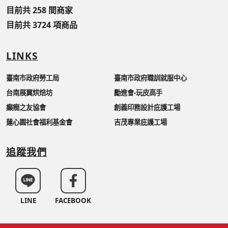
目前共 258 間商家
目前共 3724 項商品
LINKS
臺南市政府勞工局
臺南市政府職訓就服中心
台南展翼烘焙坊
勵進會-玩皮高手
癲癇之友協會
創義印務設計庇護工場
蓮心園社會福利基金會
吉茂專業庇護工場
追蹤我們
LINE
FACEBOOK