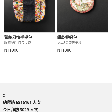
蕾絲風情手提包
餅乾零錢包
服飾配件 包包提袋
文具3C 錢包筆袋
NT$900
NT$380
:::
總拜訪 6816161 人次
今日拜訪 3029 人次