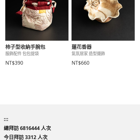
柿子型收納手腕包
蓮花香器
服飾配件 包包提袋
氣氛居家 造型擺飾
NT$390
NT$660
:::
總拜訪 6816444 人次
今日拜訪 3312 人次