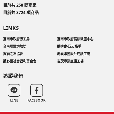
目前共 258 間商家
目前共 3724 項商品
LINKS
臺南市政府勞工局
臺南市政府職訓就服中心
台南展翼烘焙坊
勵進會-玩皮高手
癲癇之友協會
創義印務設計庇護工場
蓮心園社會福利基金會
吉茂專業庇護工場
追蹤我們
LINE
FACEBOOK