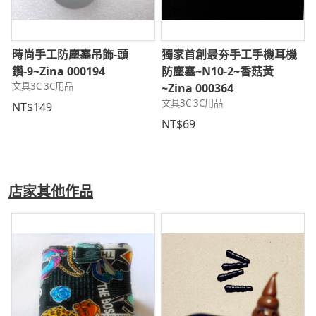
時尚手工防塵塞吊飾-頭
獨家首創最夯手工手機耳機
鑽-9~Zina 000194
防塵塞~N10-2~香菇黃
文具3C 3C用品
~Zina 000364
文具3C 3C用品
NT$149
NT$69
店家其他作品