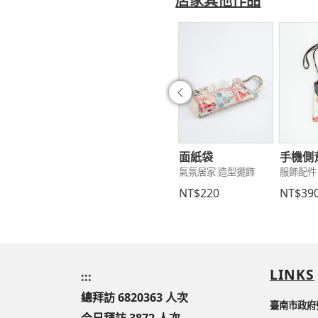
店家其他作品
往前
愛娃娃頭鑰匙圈
高級束口包
面紙袋
手機側
3C 個性吊飾
服飾配件 包包提袋
氣氛居家 造型擺飾
服飾配件
80
NT$450
NT$220
NT$39
LINKS
:::
總拜訪 6820363 人次
臺南市政府