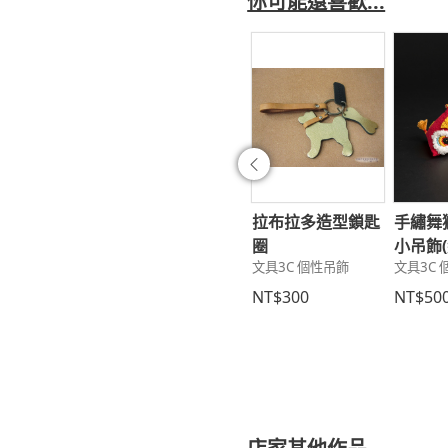
你可能還喜歡...
往前
goro鑰匙皮套
~$200~獨家首創
拉布拉多造型鎖匙
手繡舞
3C 個性吊飾
手工最夯創意手機
圈
小吊飾(
文具3C 個性吊飾
文具3C
吊飾Q2-3~媽祖
590
~Zina 000292
NT$300
NT$50
文具3C 個性吊飾
NT$200