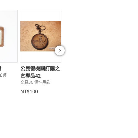
往後
證
公民營機關訂購之
蘋果-平安吊飾
夢幻獨角獸鑰
吊飾
文具3C 個性吊飾
文具3C 個性吊飾
宣導品42
文具3C 個性吊飾
NT$200
NT$350
NT$100