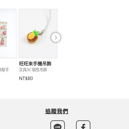
往後
旺旺來手機吊飾
簡約髮夾
水桶包
納幫手
文具3C 個性吊飾
服飾配件 女性配件
服飾配件 包包提
NT$80
NT$60
NT$490
追蹤我們