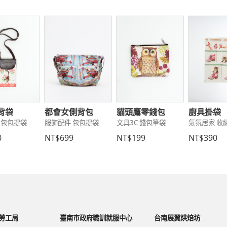
背袋
都會女側背包
貓頭鷹零錢包
廚具掛袋
 包包提袋
服飾配件 包包提袋
文具3C 錢包筆袋
氣氛居家 收
0
NT$699
NT$199
NT$390
勞工局
臺南市政府職訓就服中心
台南展翼烘焙坊