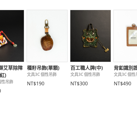
獅艾草除障
種籽吊飾(單顆)
百工職人牌(中)
背釦識別
文具3C 個性吊飾
文具3C 個性吊飾
文具3C 個性
紅)
 個性吊飾
NT$190
NT$300
NT$490
0