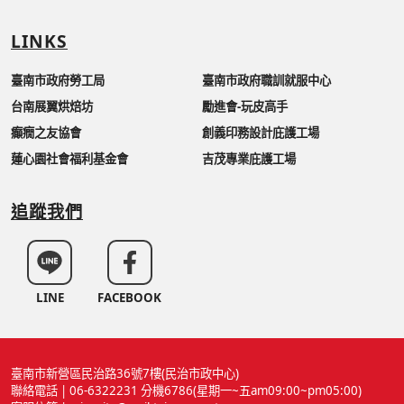
LINKS
臺南市政府勞工局
臺南市政府職訓就服中心
台南展翼烘焙坊
勵進會-玩皮高手
癲癇之友協會
創義印務設計庇護工場
蓮心園社會福利基金會
吉茂專業庇護工場
追蹤我們
LINE
FACEBOOK
臺南市新營區民治路36號7樓(民治市政中心)
聯絡電話 | 06-6322231 分機6786(星期一~五am09:00~pm05:00)