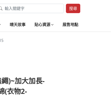
搜尋
晴天故事
貼心資源
展售地點
15
無繩)~加大加長-
(衣物2-