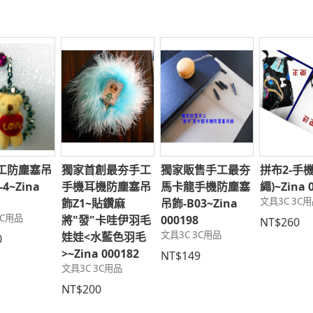
工防塵塞吊
獨家首創最夯手工
獨家販售手工最夯
拼布2-手
4~Zina
手機耳機防塵塞吊
馬卡龍手機防塵塞
繩)~Zina 
文具3C 3C
9
飾Z1~貼鑽麻
吊飾-B03~Zina
3C用品
將"發"卡哇伊羽毛
000198
NT$260
文具3C 3C用品
娃娃<水藍色羽毛
0
>~Zina 000182
NT$149
文具3C 3C用品
NT$200