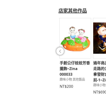
店家其他作品
往前
家販售手工最夯
拼布-21-手機套(無
手創公仔娃娃芳香
過年商
卡龍手機防塵塞
繩)~加大加長-內米
擺飾~Zina
走路的
B02~Zina
黃B~內加厚綿(光
000033
拿發財
趣味小物 其他藝品
197
芒玫瑰4-2)~Zina
前-1~Zi
C 3C用品
趣味小物
000621
NT$200
文具3C 3C用品
149
NT$69
NT$290