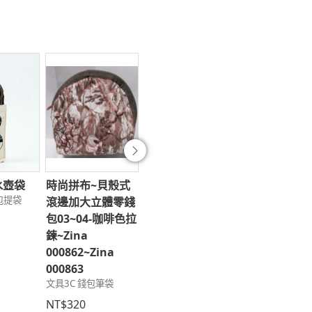
往後
水壺袋
時尚拼布~貝殼式
婚禮小物~時尙創
不斷線手工捏
包提袋
滾邊加大立體零錢
意馬卡龍吊飾
飾Q11-1~Q11
包03~04-咖啡色拉
~a21~Zina
天公伯<玉皇
鍊~Zina
000934
>~Zina
趣味小物 婚禮小物
000862~Zina
000640~Zin
000863
000654
NT$190
文具3C 錢包筆袋
文具3C 3C用品
NT$320
NT$168