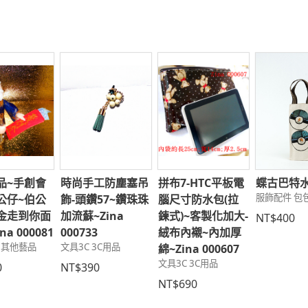
品~手創會
時尚手工防塵塞吊
拼布7-HTC平板電
蝶古巴特
服飾配件 包
公仔~伯公
飾-頭鑽57~鑽珠珠
腦尺寸防水包(拉
金走到你面
加流蘇~Zina
鍊式)~客製化加大-
NT$400
na 000081
000733
絨布內襯~內加厚
 其他藝品
文具3C 3C用品
綿~Zina 000607
文具3C 3C用品
0
NT$390
NT$690