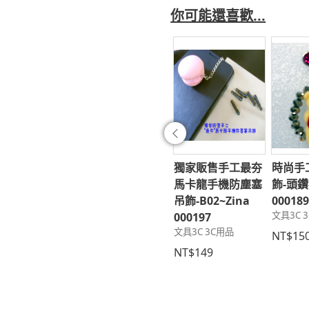
你可能還喜歡...
往前
-3-手機套(無
時尚手工防塵塞吊
獨家販售手工最夯
時尚手
~加大加長-內黃
飾-頭鑽38~臺灣金
馬卡龍手機防塵塞
飾-頭鑽-
加厚綿~Zina
珠~Zina 000711
吊飾-B02~Zina
00018
文具3C 3C用品
文具3C 
603
000197
C 3C用品
文具3C 3C用品
NT$190
NT$15
290
NT$149