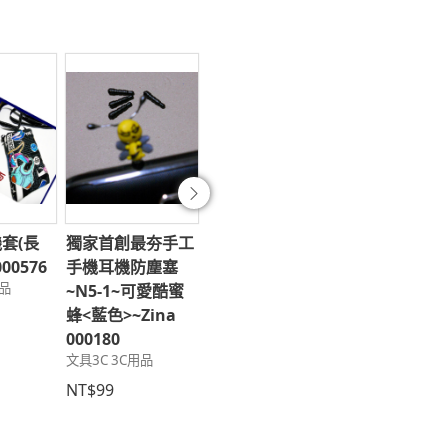
往後
機套(長
獨家首創最夯手工
時尚手工防塵塞吊
獨家首創最夯
000576
手機耳機防塵塞
飾-頭鑽39;40~臺
手機耳機防塵
用品
~N5-1~可愛酷蜜
灣水晶珠~Zina
~N21-1~N21
蜂<藍色>~Zina
000712~Zina
亮海星~Zina
000180
000713
000457~Zin
文具3C 3C用品
文具3C 3C用品
000459
文具3C 3C用品
NT$99
NT$190
NT$69