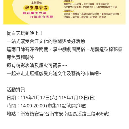
從白天玩到晚上！

一站式感受台江文化的熱鬧與美好活動

這兩日除有淨零闖關、掌中戲劇團民俗、創藝造型棉花糖
等免費體驗外

還有精彩表演及煙火可觀看~~

一起來走走逛逛感受充滿文化及藝術的市集吧~

活動資訊 

日期：115年1月17日(六)-115年1月18日(日)

時間：14:00-20:00 (市集11點就開跑囉)

地點：新寮鎮安宮(台南市安南區長溪路三段466號)